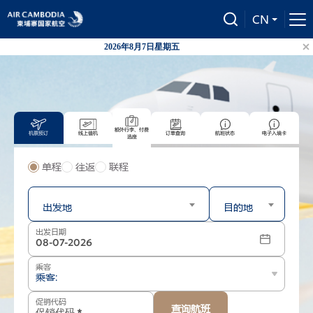
CN
2026年8月7日星期五
柬国
额外行李、付费
机票预订
线上值机
订单查询
航班状态
电子入境卡
选座
单程
往返
联程
出发
到达
出发地
目的地
出发日期
乘客
乘客:
促销代码
查询航班
-
+