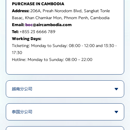
PURCHASE IN CAMBODIA
Address:
206A, Preah Norodom Blvd, Sangkat Tonle
Basac, Khan Chamkar Mon, Phnom Penh, Cambodia
Email:
boc
@aircambodia.com
Tel:
+855 23 6666 789
Working Days:
Ticketing: Monday to Sunday: 08:00 - 12:00 and 13:30 -
17:30
Hotline: Monday to Sunday: 08:00 – 22:00
越南分公司
Floor #2, 108 Hong Ha Street, Ward 2, Dist. Tan Binh, HCMC, Vietnam.
Monday to Friday: 08:00 - 12:00 and 13:30 - 17:30
泰国分公司