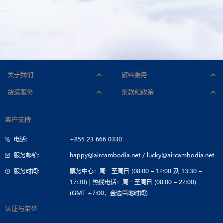
关于我们
旅客服务
人才招聘
附加服务
货运服务
条款和政策
公司标志
行李
机型与货舱
承运条件
公司简介
办理登机手续
客户支持
联系货运部
票价条件
公司治理
特殊乘客服务
电话:
+855 23 666 0330
招标公告
旅行指南
服务邮箱:
happy@aircambodia.net
/
lucky@aircambodia.net
服务时间:
票务中心：周一至周日 (08:00 – 12:00 及 13:30 –
17:30) | 热线电话：周一至周日 (08:00 – 22:00)
(GMT +7:00，金边当地时间)
认证与荣誉